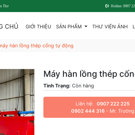
Hotline: 0907 2
G CHỦ
GIỚI THIỆU
SẢN PHẨM
THƯ VIỆN ẢNH
máy hàn lồng thép cống tự động
Máy hàn lồng thép cốn
Tình Trạng:
Còn hàng
Liên hệ:
0907 222 225
0902 444 316
- Mr. Trường