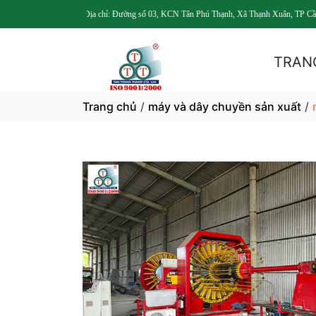
Địa chỉ: Đường số 03, KCN Tân Phú Thạnh, Xã Thạnh Xuân, TP Cần Thơ
TRAN
Trang chủ
/
máy và dây chuyền sản xuất
/