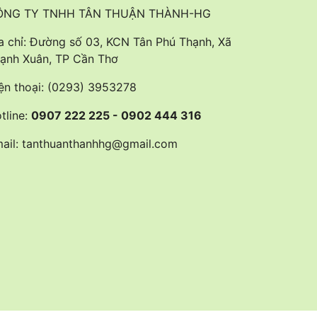
ÔNG TY TNHH TÂN THUẬN THÀNH-HG
a chỉ: Đường số 03, KCN Tân Phú Thạnh, Xã
ạnh Xuân, TP Cần Thơ
ện thoại:
(0293) 3953278
tline:
0907 222 225 - 0902 444 316
ail:
tanthuanthanhhg@gmail.com