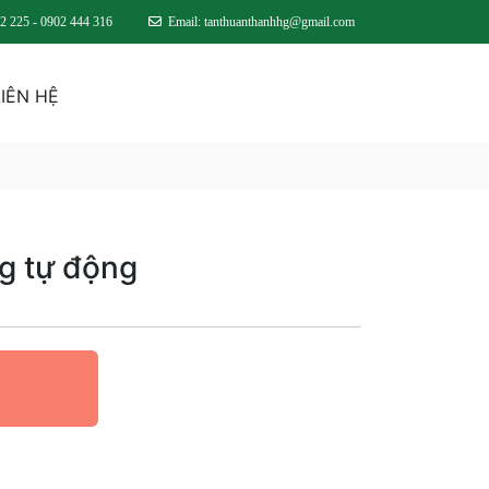
22 225 - 0902 444 316
Email: tanthuanthanhhg@gmail.com
LIÊN HỆ
g tự động