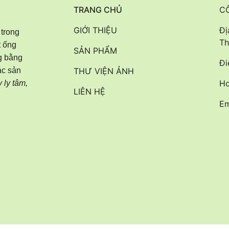
TRANG CHỦ
C
GIỚI THIỆU
Đị
 trong
Th
t ống
SẢN PHẨM
ng bằng
Đi
ác sản
THƯ VIỆN ẢNH
Ho
 ly tâm,
LIÊN HỆ
Em